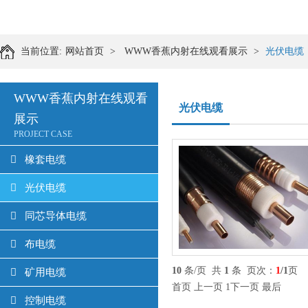
当前位置:
网站首页
>
WWW香蕉内射在线观看展示
>
光伏电缆
WWW香蕉内射在线观看
光伏电缆
展示
PROJECT CASE
橡套电缆
光伏电缆
同芯导体电缆
布电缆
10
条/页 共
1
条 页次：
1
/1
页
矿用电缆
首页
上一页
1
下一页
最后
控制电缆